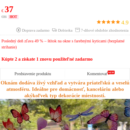
37
Chen** Kúpiť Succ 16Pred niekoľkými minútami
€
€
86
HOT
Zhao** Kúpiť Succ 18Pred niekoľkými minútami
4.9
Doprava zadarmo
Dobierka
7-dňové obdobie zhodnotenia
Chen** Kúpiť Succ 21Pred niekoľkými minútami
王** Kúpiť Succ 15Pred niekoľkými minútami
Posledný deň zľava 49 % – štítok na okne s farebnými kyticami (bezplatné
strihanie)
张** Kúpiť Succ 19Pred niekoľkými minútami
Kúpte 2 a získate 1 znovu použiteľné zadarmo
Chen** Kúpiť Succ 8Pred niekoľkými minútami
Wu** Kúpiť Succ 29Pred niekoľkými minútami
Predstavenie produktu
Komentovať
Liu** Kúpiť Succ 20Pred niekoľkými minútami
Oknám dodáva živý vzhľad a vytvára priateľskú a veselú
atmosféru. Ideálne pre domácnosť, kanceláriu alebo
Liu** Kúpiť Succ 15 Pred niekoľkými minútami
akýkoľvek typ dekorácie miestnosti.
les** Kúpiť Succ 11Pred niekoľkými minútami
Chen** Kúpiť Succ 16Pred niekoľkými minútami