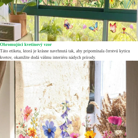
Ohromujúci kvetinový vzor
Táto etiketa, ktorá je krásne navrhnutá tak, aby pripomínala čerstvú kyticu
kvetov, okamžite dodá vášmu interiéru nádych prírody.