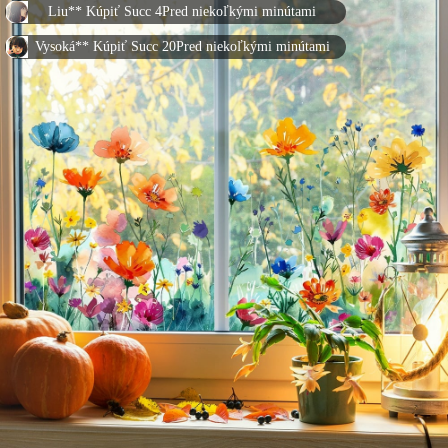
Vysoká** Kúpiť Succ 20Pred niekoľkými minútami
Polievka** Kúpiť Succ 6Pred niekoľkými minútami
张** Kúpiť Succ 15Pred niekoľkými minútami
张** Kúpiť Succ 24Pred niekoľkými minútami
Chen** Kúpiť Succ 29Pred niekoľkými minútami
Xiao** Kúpiť Succ 16Pred niekoľkými minútami
Chen** Kúpiť Succ 25Pred niekoľkými minútami
Polievka** Kúpiť Succ 18Pred niekoľkými minútami
Xiao** Kúpiť Succ 21Pred niekoľkými minútami
李** Kúpiť Succ 20Pred niekoľkými minútami
les** Kúpiť Succ 11Pred niekoľkými minútami
Vysoká** Kúpiť Succ 13Pred niekoľkými minútami
Wu** Kúpiť Succ 4Pred niekoľkými minútami