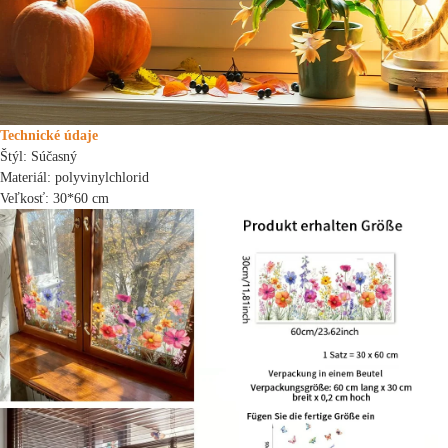
Technické údaje
Štýl: Súčasný
Materiál: polyvinylchlorid
Veľkosť: 30*60 cm