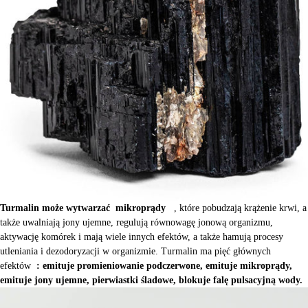
Turmalin może wytwarzać
mikroprądy
, które pobudzają krążenie krwi, a
także uwalniają jony ujemne, regulują równowagę jonową organizmu,
aktywację komórek i mają wiele innych efektów, a także hamują procesy
utleniania i dezodoryzacji w organizmie. Turmalin ma pięć głównych
efektów
: emituje promieniowanie podczerwone, emituje mikroprądy,
emituje jony ujemne, pierwiastki śladowe, blokuje falę pulsacyjną wody.