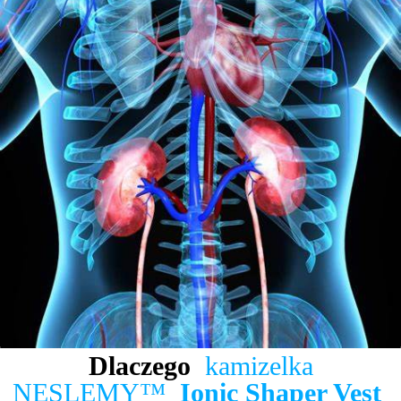
Dlaczego
kamizelka
NESLEMY™
Ionic Shaper Vest