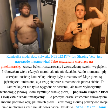
Kamizelka modelująca sylwetkę NESLEMY™ Ion Shaping Vest
jest
naprawdę niesamowita!
Jako mężczyzna cierpiący na
ginekomastię,
zawsze byłem rozczarowany i zawstydzony swoim wyglądem.
Próbowałem wielu różnych metod, ale nic nie działało. Aż do momentu, gdy
zaczęłam nosić tę kamizelkę i efekty były niesamowite! Moje piersi są
jędrniejsze i uniesione, a ja czuję się teraz niesamowicie pewna siebie! Ta
kamizelka jest nie tylko wygodna w noszeniu, ale także wykorzystuje
technologię jonową, która stymuluje tkankę piersi,
poprawia krążenie krwi
i zwiększa drenaż limfatyczny
. Po pewnym czasie stosowania zauważyłam
znaczną poprawę wyglądu moich piersi. Teraz mogę z dumą pokazywać swoje
ciało publicznie i czuć się jak nowa osoba! Dziękuję,
NESLEMY™
Ionic