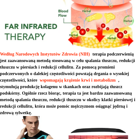
Według Narodowych Instytutów Zdrowia (NIH)
terapia podczerwienią
jest zaawansowaną metodą stosowaną w celu spalania tłuszczu, redukcji
tłuszczu w piersiach i redukcji cellulitu. Za pomocą promieni
podczerwonych o dalekiej częstotliwości powstają drgania o wysokiej
częstotliwości, które
wspomagają krążenie krwi i metabolizm
,
stymulują produkcję kolagenu w tkankach oraz rozbijają tłuszcz
podskórny. Ogólnie rzecz biorąc, terapia ta jest bardzo zaawansowaną
metodą spalania tłuszczu, redukcji tłuszczu w okolicy klatki piersiowej i
redukcji cellulitu, która może pomóc mężczyznom osiągnąć jędrną i
zdrową sylwetkę.