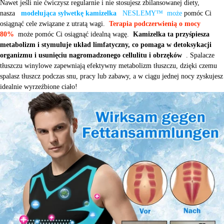
Nawet jeśli nie ćwiczysz regularnie i nie stosujesz zbilansowanej diety,
nasza
modelująca sylwetkę kamizelka
NESLEMY™ może
pomóc Ci
osiągnąć cele związane z utratą wagi.
Terapia podczerwienią o mocy
80%
może pomóc Ci osiągnąć idealną wagę.
Kamizelka ta przyśpiesza
metabolizm i stymuluje układ limfatyczny, co pomaga w detoksykacji
organizmu i usunięciu nagromadzonego cellulitu i obrzęków
. Spalacze
tłuszczu winylowe zapewniają efektywny metabolizm tłuszczu, dzięki czemu
spalasz tłuszcz podczas snu, pracy lub zabawy, a w ciągu jednej nocy zyskujesz
idealnie wyrzeźbione ciało!