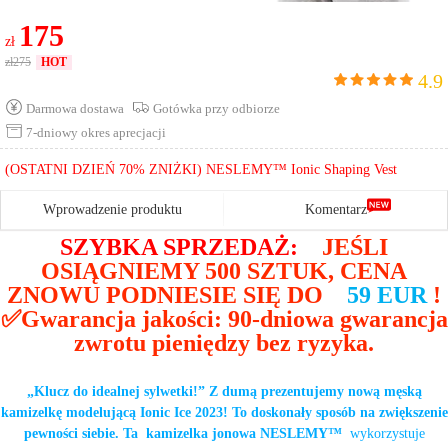
Cen** Kup Succ 24Minuty temu
175
zł
Król** Kup Succ 4Minuty temu
zł
275
HOT
4.9
otwarty** Kup Succ 11Minuty temu
Darmowa dostawa
Gotówka przy odbiorze
Cen** Kup Succ 3Minuty temu
7-dniowy okres aprecjacji
Wu** Kup Succ 19Minuty temu
(OSTATNI DZIEŃ 70% ZNIŻKI) NESLEMY™ Ionic Shaping Vest
Liu** Kup Succ 0Minuty temu
Wprowadzenie produktu
Komentarz
Liu** Kup Succ 3 Minuty temu
SZYBKA SPRZEDAŻ:
JEŚLI
Las** Kup Succ 27Minuty temu
OSIĄGNIEMY 500 SZTUK, CENA
ZNOWU PODNIESIE SIĘ DO
59 EUR
!
Cen** Kup Succ 20Minuty temu
✅Gwarancja jakości: 90-dniowa gwarancja
Liu** Kup Succ 18Minuty temu
zwrotu pieniędzy bez ryzyka.
Wysoki** Kup Succ 19Minuty temu
„Klucz do idealnej sylwetki!” Z dumą prezentujemy nową męską
Zupa** Kup Succ 26Minuty temu
kamizelkę modelującą Ionic Ice 2023! To doskonały sposób na zwiększenie
pewności siebie. Ta
kamizelka jonowa NESLEMY™
wykorzystuje