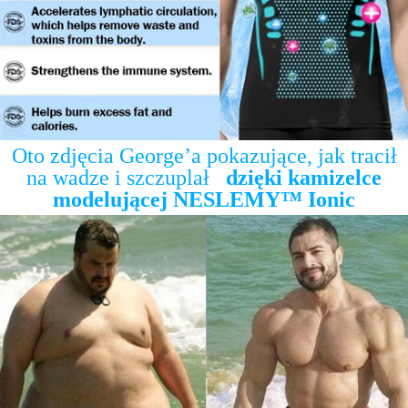
Oto zdjęcia George’a pokazujące, jak tracił
na wadze i szczuplał
dzięki kamizelce
modelującej NESLEMY™ Ionic