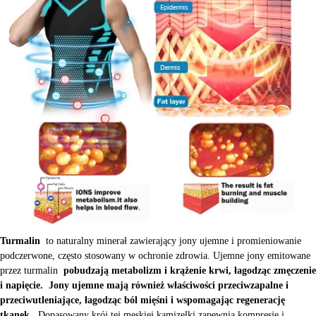
Turmalin
to naturalny minerał zawierający jony ujemne i promieniowanie
podczerwone, często stosowany w ochronie zdrowia. Ujemne jony emitowane
przez turmalin
pobudzają metabolizm i krążenie krwi, łagodząc zmęczenie
i napięcie.
Jony ujemne mają również właściwości przeciwzapalne i
przeciwutleniające, łagodząc ból mięśni i wspomagając regenerację
tkanek.
Dopasowany krój tej męskiej kamizelki zapewnia kompresję i