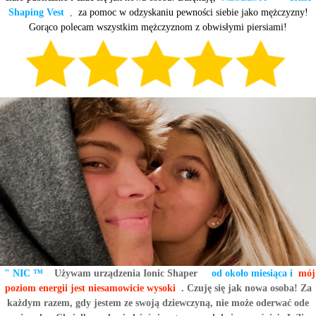
Shaping Vest
,
za pomoc w odzyskaniu pewności siebie jako mężczyzny!
Gorąco polecam wszystkim mężczyznom z obwisłymi piersiami!
" NIC ™
Używam urządzenia Ionic Shaper
od około miesiąca i
mój
poziom energii jest niesamowicie wysoki
. Czuję się jak nowa osoba! Za
każdym razem, gdy jestem ze swoją dziewczyną, nie może oderwać ode