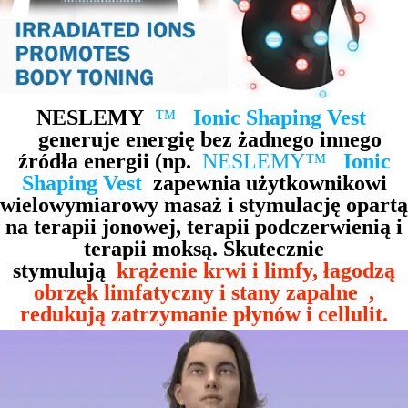
NESLEMY
™
Ionic Shaping Vest
generuje energię bez żadnego innego
źródła energii (np.
NESLEMY™
Ionic
Shaping Vest
zapewnia użytkownikowi
wielowymiarowy masaż i stymulację opartą
na terapii jonowej, terapii podczerwienią i
terapii moksą. Skutecznie
stymulują
krążenie krwi i limfy, łagodzą
obrzęk limfatyczny i stany zapalne
,
redukują zatrzymanie płynów i cellulit.