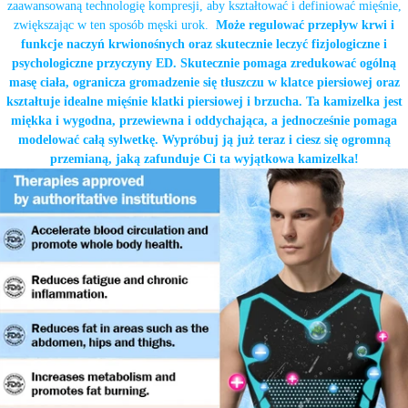
zaawansowaną technologię kompresji, aby kształtować i definiować mięśnie,
zwiększając w ten sposób męski urok.
Może regulować przepływ krwi i
funkcje naczyń krwionośnych oraz skutecznie leczyć fizjologiczne i
psychologiczne przyczyny ED. Skutecznie pomaga zredukować ogólną
masę ciała, ogranicza gromadzenie się tłuszczu w klatce piersiowej oraz
kształtuje idealne mięśnie klatki piersiowej i brzucha. Ta kamizelka jest
miękka i wygodna, przewiewna i oddychająca, a jednocześnie pomaga
modelować całą sylwetkę. Wypróbuj ją już teraz i ciesz się ogromną
przemianą, jaką zafunduje Ci ta wyjątkowa kamizelka!