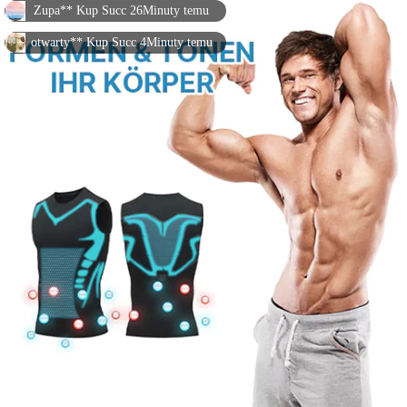
otwarty** Kup Succ 4Minuty temu
otwarty** Kup Succ 23Minuty temu
Cen** Kup Succ 8Minuty temu
Xiao** Kup Succ 30Minuty temu
Cen** Kup Succ 28Minuty temu
Zupa** Kup Succ 21Minuty temu
Xiao** Kup Succ 22Minuty temu
śliwka** Kup Succ 1Minuty temu
Las** Kup Succ 18Minuty temu
Wysoki** Kup Succ 7Minuty temu
Wu** Kup Succ 27Minuty temu
Cen** Kup Succ 22Minuty temu
Zhao** Kup Succ 22Minuty temu