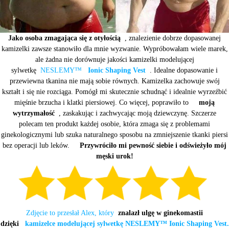
Jako osoba zmagająca się z otyłością
, znalezienie dobrze dopasowanej
kamizelki zawsze stanowiło dla mnie wyzwanie. Wypróbowałam wiele marek,
ale żadna nie dorównuje jakości kamizelki modelującej
sylwetkę
NESLEMY™
Ionic Shaping Vest
. Idealne dopasowanie i
przewiewna tkanina nie mają sobie równych. Kamizelka zachowuje swój
kształt i się nie rozciąga. Pomógł mi skutecznie schudnąć i idealnie wyrzeźbić
mięśnie brzucha i klatki piersiowej. Co więcej, poprawiło to
moją
wytrzymałość
, zaskakując i zachwycając moją dziewczynę. Szczerze
polecam ten produkt każdej osobie, która zmaga się z problemami
ginekologicznymi lub szuka naturalnego sposobu na zmniejszenie tkanki piersi
bez operacji lub leków.
Przywróciło mi pewność siebie i odświeżyło mój
męski urok!
Zdjęcie to przesłał Alex, który
znalazł ulgę w ginekomastii
dzięki
kamizelce modelującej sylwetkę NESLEMY™ Ionic Shaping Vest.