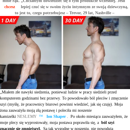
mnie rąk. „Chciałbym dowiedzieć się o tym produkcie wcześniej. Jeśli
chcesz
lepiej czuć się w swoim życiu intymnym ze swoją dziewczyną,
to jest to, czego potrzebujesz – Trevor, 29 lat, Nashville –
„Miałem złe nawyki siedzenia, ponieważ ludzie w pracy siedzieli przed
komputerem godzinami bez przerwy. To powodowało ból pleców i zmęczenie
szyi (myślę, że pracownicy biurowi powinni wiedzieć, jak się czuję). Moja
żona zauważyła moją złą postawę i poleciła mi noszenie
kamizelki
NESLEMY
™
Ion Shaper
. Po około miesiącu zauważyłem, że
moje plecy się wyprostowały, moja postawa poprawiła się, a
ból szyi
znacznie się zmniejszył.
Są tak wygodne w noszeniu, nie powodują